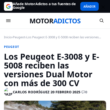
Añade MotorAdictos a tus fuentes de
AÑADIR
Google
MOTOR
ADICTOS
Inicio
›
Peugeot
›
Los Peugeot E-3008 y E-5008 reciben las versiones...
PEUGEOT
Los Peugeot E-3008 y E-
5008 reciben las
versiones Dual Motor
con más de 300 CV
0
CARLOS RODRÍGUEZ
·
20 FEBRERO 2025
·