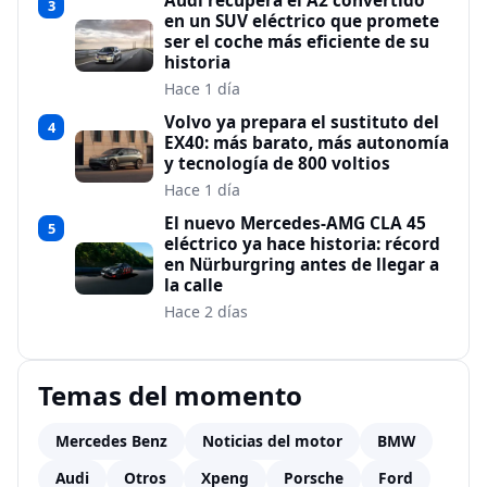
Audi recupera el A2 convertido
3
en un SUV eléctrico que promete
ser el coche más eficiente de su
historia
Hace 1 día
Volvo ya prepara el sustituto del
4
EX40: más barato, más autonomía
y tecnología de 800 voltios
Hace 1 día
El nuevo Mercedes-AMG CLA 45
5
eléctrico ya hace historia: récord
en Nürburgring antes de llegar a
la calle
Hace 2 días
Temas del momento
Mercedes Benz
Noticias del motor
BMW
Audi
Otros
Xpeng
Porsche
Ford