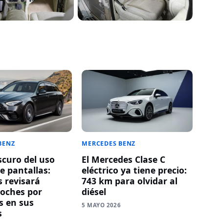
BENZ
MERCEDES BENZ
scuro del uso
El Mercedes Clase C
e pantallas:
eléctrico ya tiene precio:
 revisará
743 km para olvidar al
coches por
diésel
 en sus
5 MAYO 2026
s