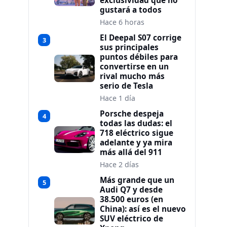
exclusividad que no
gustará a todos
Hace 6 horas
El Deepal S07 corrige
3
sus principales
puntos débiles para
convertirse en un
rival mucho más
serio de Tesla
Hace 1 día
Porsche despeja
4
todas las dudas: el
718 eléctrico sigue
adelante y ya mira
más allá del 911
Hace 2 días
Más grande que un
5
Audi Q7 y desde
38.500 euros (en
China): así es el nuevo
SUV eléctrico de