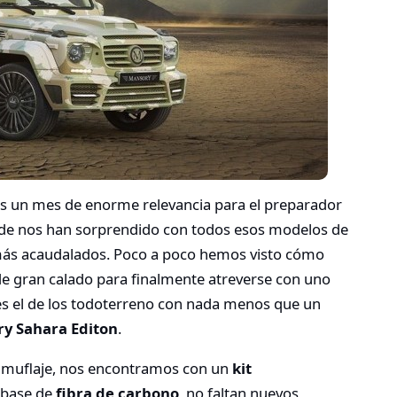
das un mes de enorme relevancia para el preparador
nde nos han sorprendido con todos esos modelos de
s más acaudalados. Poco a poco hemos visto cómo
e gran calado para finalmente atreverse con uno
s el de los todoterreno con nada menos que un
y Sahara Editon
.
camuflaje, nos encontramos con un
kit
a base de
fibra de carbono
, no faltan nuevos