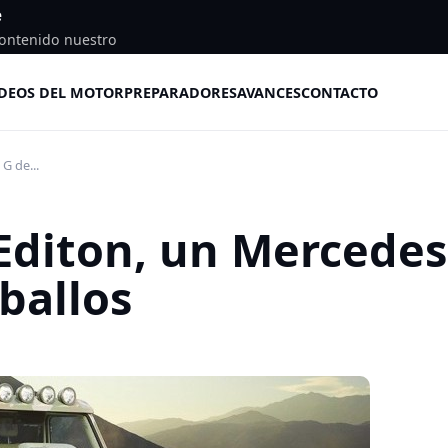
e
ontenido nuestro
DEOS DEL MOTOR
PREPARADORES
AVANCES
CONTACTO
G de...
Editon, un Mercedes
ballos