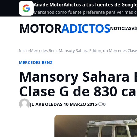
Añade MotorAdictos a tus fuentes de Googl
Márcanos como fuente preferente para ver más c
MOTOR
ADICTOS
NOTICIAS
VÍ
Inicio
›
Mercedes Benz
›
Mansory Sahara Editon, un Mercedes Clase 
MERCEDES BENZ
Mansory Sahara 
Clase G de 830 ca
0
JL ARBOLEDAS
·
10 MARZO 2015
·