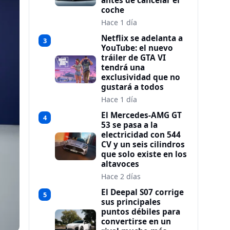
antes de cancelar el
coche
Hace 1 día
Netflix se adelanta a
3
YouTube: el nuevo
tráiler de GTA VI
tendrá una
exclusividad que no
gustará a todos
Hace 1 día
El Mercedes-AMG GT
4
53 se pasa a la
electricidad con 544
CV y un seis cilindros
que solo existe en los
altavoces
Hace 2 días
El Deepal S07 corrige
5
sus principales
puntos débiles para
convertirse en un