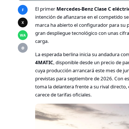
El primer
Mercedes-Benz Clase C eléctri
F
intención de afianzarse en el competido s
X
marca ha abierto el configurador para su 
gran despliegue tecnológico con unas cifr
WA
carga.
@
La esperada berlina inicia su andadura co
4MATIC
, disponible desde un precio de pa
cuya producción arrancará este mes de jun
previstas para septiembre de 2026. Con es
toma la delantera frente a su rival direct
carece de tarifas oficiales.