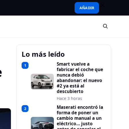
AÑADIR
Lo más leído
Smart vuelve a
1
e
fabricar el coche que
nunca debió
abandonar: el nuevo
#2 ya está al
descubierto
Hace 3 horas
Maserati encontró la
2
forma de poner un
cambio manual a un
eléctrico… justo