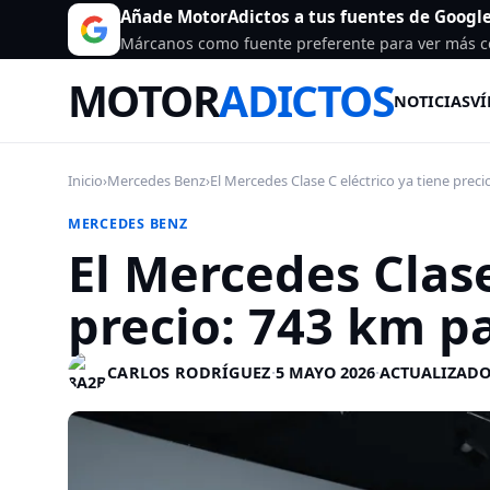
Añade MotorAdictos a tus fuentes de Googl
Márcanos como fuente preferente para ver más c
MOTOR
ADICTOS
NOTICIAS
VÍ
Inicio
›
Mercedes Benz
›
El Mercedes Clase C eléctrico ya tiene precio:
MERCEDES BENZ
El Mercedes Clase
precio: 743 km pa
CARLOS RODRÍGUEZ
·
5 MAYO 2026
·
ACTUALIZADO 