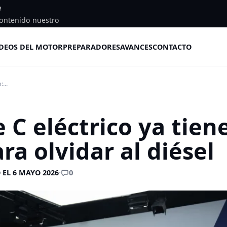
e
ontenido nuestro
DEOS DEL MOTOR
PREPARADORES
AVANCES
CONTACTO
...
 C eléctrico ya tien
ra olvidar al diésel
0
EL 6 MAYO 2026
·