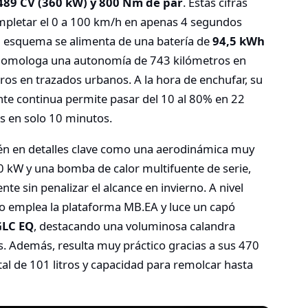
489 CV (360 kW) y 800 Nm de par
. Estas cifras
mpletar el 0 a 100 km/h en apenas 4 segundos
l esquema se alimenta de una batería de
94,5 kWh
 homologa una autonomía de 743 kilómetros en
os en trazados urbanos. A la hora de enchufar, su
te continua permite pasar del 10 al 80% en 22
 en solo 10 minutos.
ién en detalles clave como una aerodinámica muy
0 kW y una bomba de calor multifuente de serie,
te sin penalizar el alcance en invierno. A nivel
rgo emplea la plataforma MB.EA y luce un capó
GLC EQ
, destacando una voluminosa calandra
es. Además, resulta muy práctico gracias a sus 470
tal de 101 litros y capacidad para remolcar hasta