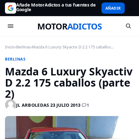
Añade MotorAdictos a tus fuentes de
AÑADIR
Google
MOTOR
ADICTOS
Inicio
›
Berlinas
›
Mazda 6 Luxury Skyactiv D 2.2 175 caballos...
BERLINAS
Mazda 6 Luxury Skyactiv
D 2.2 175 caballos (parte
2)
1
JL ARBOLEDAS
·
23 JULIO 2013
·