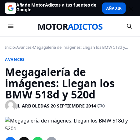
Añade MotorAdictos a tus fuentes de
AÑADIR
Google
MOTOR
ADICTOS
Inicio
›
Avances
›
Megagalería de imágenes: Llegan los BMW 518d y...
AVANCES
Megagalería de
imágenes: Llegan los
BMW 518d y 520d
0
JL ARBOLEDAS
·
20 SEPTIEMBRE 2014
·