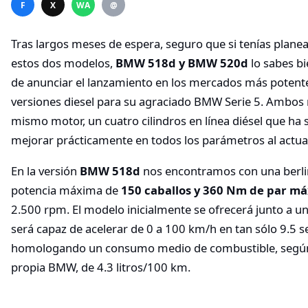
F
X
WA
@
Tras largos meses de espera, seguro que si tenías plane
estos dos modelos,
BMW 518d y BMW 520d
lo sabes b
de anunciar el lanzamiento en los mercados más potent
versiones diesel para su agraciado BMW Serie 5. Ambos
mismo motor, un cuatro cilindros en línea diésel que ha 
mejorar prácticamente en todos los parámetros al actua
En la versión
BMW 518d
nos encontramos con una berl
potencia máxima de
150 caballos y 360 Nm de par m
2.500 rpm. El modelo inicialmente se ofrecerá junto a 
será capaz de acelerar de 0 a 100 km/h en tan sólo 9.5 s
homologando un consumo medio de combustible, según d
propia BMW, de 4.3 litros/100 km.