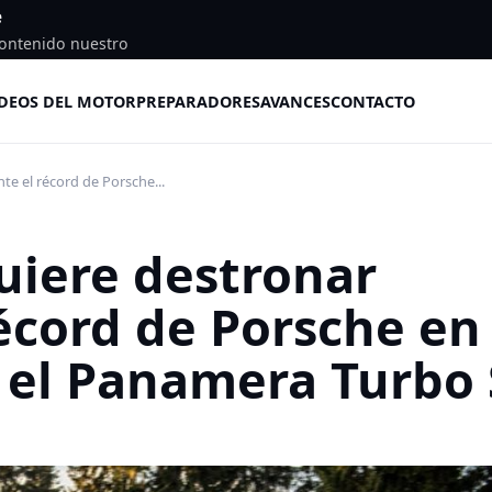
e
ontenido nuestro
DEOS DEL MOTOR
PREPARADORES
AVANCES
CONTACTO
 el récord de Porsche...
iere destronar
écord de Porsche en
 el Panamera Turbo 