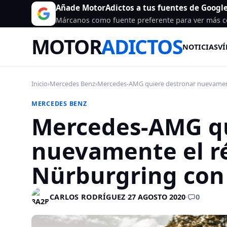
Añade MotorAdictos a tus fuentes de Googl
Márcanos como fuente preferente para ver más c
MOTOR
ADICTOS
NOTICIAS
VÍ
Inicio
›
Mercedes Benz
›
Mercedes-AMG quiere destronar nuevamente
MERCEDES BENZ
Mercedes-AMG qu
nuevamente el r
Nürburgring con
0
CARLOS RODRÍGUEZ
·
27 AGOSTO 2020
·