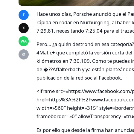
Hace unos días, Porsche anunció que el P
F
rápida en rodar en Nürburgring, al haber 
X
7:29.81, necesitando 7:25.04 para el traza
WA
Pero… ¿a quién destronó en esa categorí
4Matic+ que completó la versión corta del 
@
kilómetros en 7:30.109. Como te puedes im
de �??Affalterbach y ya están planteándo
publicación de la red social Facebook.
<iframe src=»https://www.facebook.com/p
href=https%3A%2F%2Fwww.facebook.c
width=»560″ height=»315″ style=»border:n
frameborder=»0″ allowTransparency=»true
Es por ello que desde la firma han anunci