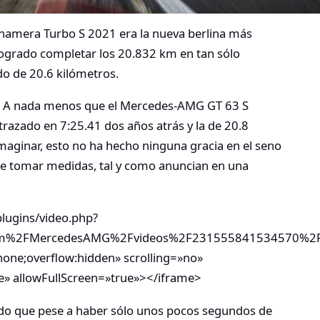
anamera Turbo S 2021 era la nueva berlina más
logrado completar los 20.832 km en tan sólo
do de 20.6 kilómetros.
a? A nada menos que el Mercedes-AMG GT 63 S
trazado en 7:25.41 dos años atrás y la de 20.8
aginar, esto no ha hecho ninguna gracia en el seno
se tomar medidas, tal y como anuncian en una
lugins/video.php?
om%2FMercedesAMG%2Fvideos%2F231555841534570%2F
one;overflow:hidden» scrolling=»no»
» allowFullScreen=»true»></iframe>
ado que pese a haber sólo unos pocos segundos de