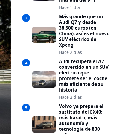
más allá del 911
Hace 1 día
Más grande que un
3
Audi Q7 y desde
38.500 euros (en
China): así es el nuevo
SUV eléctrico de
Xpeng
Hace 2 días
Audi recupera el A2
4
convertido en un SUV
eléctrico que
promete ser el coche
más eficiente de su
historia
Hace 2 días
Volvo ya prepara el
5
sustituto del EX40:
más barato, más
autonomía y
tecnología de 800