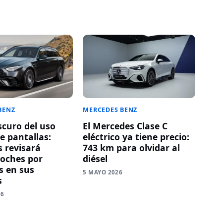
BENZ
MERCEDES BENZ
scuro del uso
El Mercedes Clase C
e pantallas:
eléctrico ya tiene precio:
 revisará
743 km para olvidar al
coches por
diésel
 en sus
5 MAYO 2026
s
26