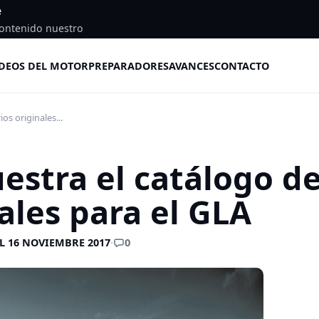
e
ontenido nuestro
DEOS DEL MOTOR
PREPARADORES
AVANCES
CONTACTO
s originales...
stra el catálogo d
ales para el GLA
0
L 16 NOVIEMBRE 2017
·