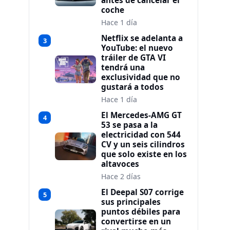
antes de cancelar el
coche
Hace 1 día
Netflix se adelanta a
3
YouTube: el nuevo
tráiler de GTA VI
tendrá una
exclusividad que no
gustará a todos
Hace 1 día
El Mercedes-AMG GT
4
53 se pasa a la
electricidad con 544
CV y un seis cilindros
que solo existe en los
altavoces
Hace 2 días
El Deepal S07 corrige
5
sus principales
puntos débiles para
convertirse en un