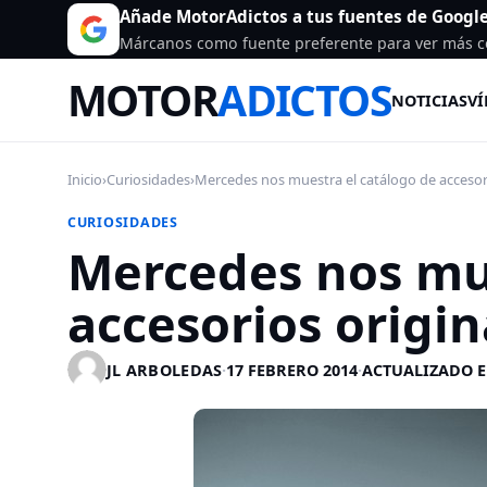
Añade MotorAdictos a tus fuentes de Googl
Márcanos como fuente preferente para ver más c
MOTOR
ADICTOS
NOTICIAS
VÍ
Inicio
›
Curiosidades
›
Mercedes nos muestra el catálogo de accesorio
CURIOSIDADES
Mercedes nos mue
accesorios origin
JL ARBOLEDAS
·
17 FEBRERO 2014
·
ACTUALIZADO E