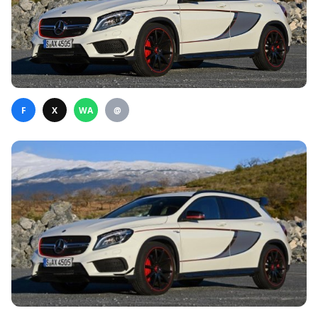
F
X
WA
@