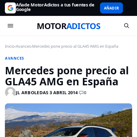
Añade MotorAdictos a tus fuentes de
AÑADIR
Google
MOTOR
ADICTOS
Inicio
›
Avances
›
Mercedes pone precio al GLA45 AMG en España
AVANCES
Mercedes pone precio al
GLA45 AMG en España
0
JL ARBOLEDAS
·
3 ABRIL 2014
·