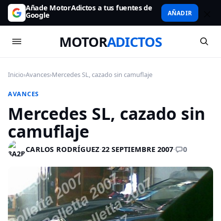
Añade MotorAdictos a tus fuentes de
AÑADIR
Google
MOTOR
ADICTOS
Inicio
›
Avances
›
Mercedes SL, cazado sin camuflaje
AVANCES
Mercedes SL, cazado sin
camuflaje
0
CARLOS RODRÍGUEZ
·
22 SEPTIEMBRE 2007
·