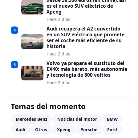
desde 38.500 euros (en China): así
es el nuevo SUV eléctrico de
Xpeng
Hace 2 días
Audi recupera el A2 convertido
4
en un SUV eléctrico que promete
ser el coche más eficiente de su
historia
Hace 2 días
Volvo ya prepara el sustituto del
5
EX40: más barato, más autonomía
y tecnología de 800 voltios
Hace 2 días
Temas del momento
Mercedes Benz
Noticias del motor
BMW
Audi
Otros
Xpeng
Porsche
Ford