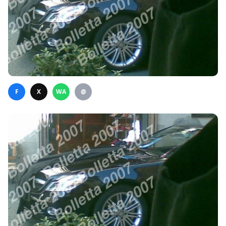
F
X
WA
@