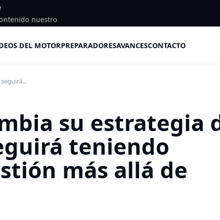
e
ontenido nuestro
DEOS DEL MOTOR
PREPARADORES
AVANCES
CONTACTO
seguirá...
mbia su estrategia 
seguirá teniendo
tión más allá de