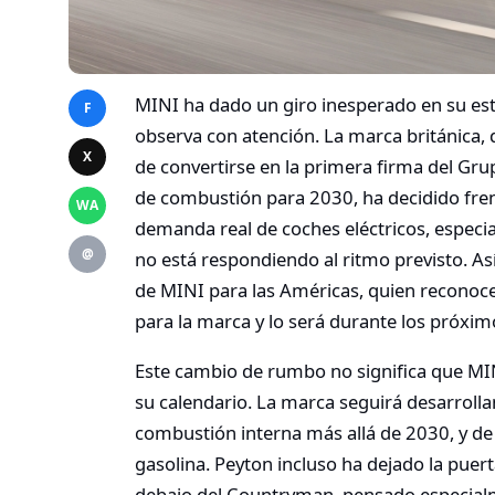
MINI ha dado un giro inesperado en su estr
F
observa con atención. La marca británica,
X
de convertirse en la primera firma del 
de combustión para 2030, ha decidido frena
WA
demanda real de coches eléctricos, espec
@
no está respondiendo al ritmo previsto. As
de MINI para las Américas, quien reconoce 
para la marca y lo será durante los próxim
Este cambio de rumbo no significa que MINI 
su calendario. La marca seguirá desarrol
combustión interna más allá de 2030, y de
gasolina. Peyton incluso ha dejado la pue
debajo del Countryman, pensado especial