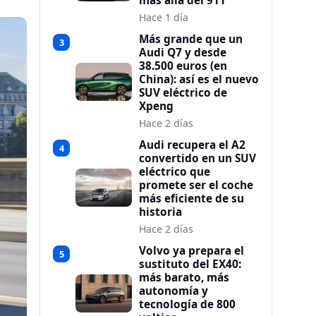
más allá del 911
Hace 1 día
Más grande que un
3
Audi Q7 y desde
38.500 euros (en
China): así es el nuevo
SUV eléctrico de
Xpeng
Hace 2 días
Audi recupera el A2
4
convertido en un SUV
eléctrico que
promete ser el coche
más eficiente de su
historia
Hace 2 días
Volvo ya prepara el
5
sustituto del EX40:
más barato, más
autonomía y
tecnología de 800