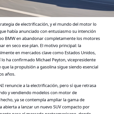
ategia de electrificación, y el mundo del motor lo
 que había anunciado con entusiasmo su intención
Grupo BMW en abandonar completamente los motores
r en seco ese plan. El motivo principal: la
ialmente en mercados clave como Estados Unidos,
í lo ha confirmado Michael Peyton, vicepresidente
que la propulsión a gasolina sigue siendo esencial
os años.
renuncie a la electrificación, pero sí que retrasa
lando y vendiendo modelos con motor de
 hecho, ya se contempla ampliar la gama de
rta abierta a lanzar un nuevo SUV compacto por
mente para el mercado norteamericano, donde