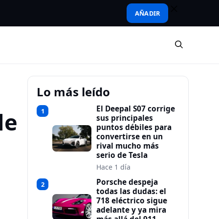
AÑADIR
Lo más leído
El Deepal S07 corrige
1
de
sus principales
puntos débiles para
convertirse en un
rival mucho más
serio de Tesla
Hace 1 día
Porsche despeja
2
todas las dudas: el
718 eléctrico sigue
adelante y ya mira