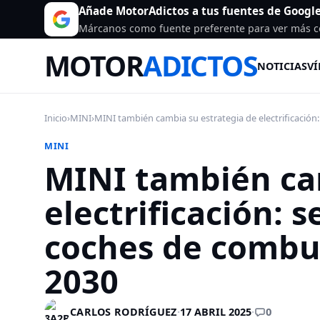
Añade MotorAdictos a tus fuentes de Googl
Márcanos como fuente preferente para ver más c
MOTOR
ADICTOS
NOTICIAS
VÍ
Inicio
›
MINI
›
MINI también cambia su estrategia de electrificación: 
MINI
MINI también ca
electrificación: 
coches de combus
2030
0
CARLOS RODRÍGUEZ
·
17 ABRIL 2025
·