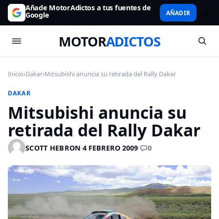
Añade MotorAdictos a tus fuentes de
AÑADIR
Google
MOTOR
ADICTOS
Inicio
›
Dakar
›
Mitsubishi anuncia su retirada del Rally Dakar
DAKAR
Mitsubishi anuncia su
retirada del Rally Dakar
0
SCOTT HEBRON
·
4 FEBRERO 2009
·