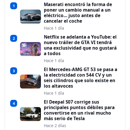
Maserati encontró la forma de
1
poner un cambio manual a un
eléctrico… justo antes de
cancelar el coche
Hace 1 día
Netflix se adelanta a YouTube: el
2
nuevo tráiler de GTA VI tendrá
una exclusividad que no gustará
a todos
Hace 1 día
El Mercedes-AMG GT 53 se pasa a
3
la electricidad con 544 CV y un
seis cilindros que solo existe en
los altavoces
Hace 1 día
El Deepal S07 corrige sus
4
principales puntos débiles para
convertirse en un rival mucho
más serio de Tesla
Hace 2 días