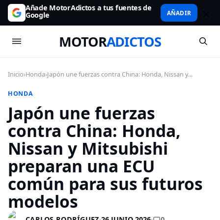
Añade MotorAdictos a tus fuentes de
AÑADIR
Google
MOTOR
ADICTOS
Inicio
›
Honda
›
Japón une fuerzas contra China: Honda, Nissan y...
HONDA
Japón une fuerzas
contra China: Honda,
Nissan y Mitsubishi
preparan una ECU
común para sus futuros
modelos
0
CARLOS RODRÍGUEZ
·
26 JUNIO 2026
·