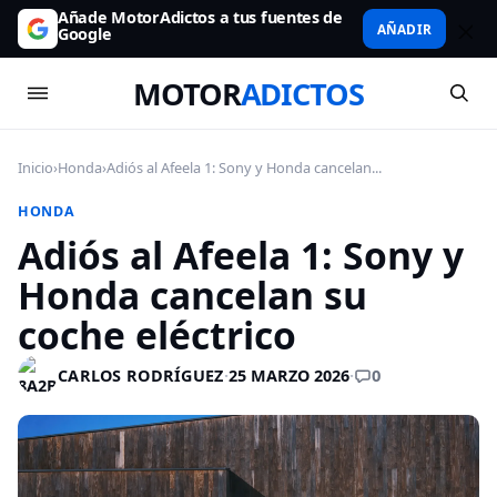
Añade MotorAdictos a tus fuentes de
AÑADIR
Google
MOTOR
ADICTOS
Inicio
›
Honda
›
Adiós al Afeela 1: Sony y Honda cancelan...
HONDA
Adiós al Afeela 1: Sony y
Honda cancelan su
coche eléctrico
0
CARLOS RODRÍGUEZ
·
25 MARZO 2026
·