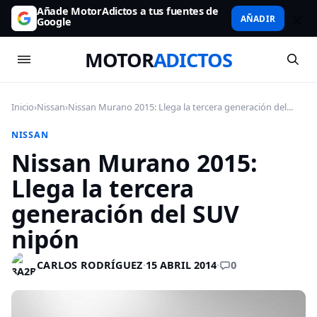
Añade MotorAdictos a tus fuentes de
AÑADIR
Google
MOTOR
ADICTOS
Inicio
›
Nissan
›
Nissan Murano 2015: Llega la tercera generación del...
NISSAN
Nissan Murano 2015:
Llega la tercera
generación del SUV
nipón
0
CARLOS RODRÍGUEZ
·
15 ABRIL 2014
·