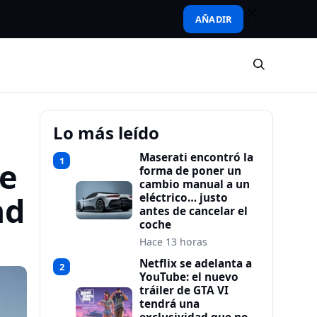
AÑADIR
Lo más leído
Maserati encontró la
1
de
forma de poner un
cambio manual a un
ad
eléctrico… justo
antes de cancelar el
coche
Hace 13 horas
Netflix se adelanta a
2
YouTube: el nuevo
tráiler de GTA VI
tendrá una