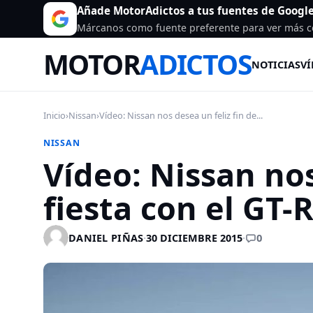
Añade MotorAdictos a tus fuentes de Googl
Márcanos como fuente preferente para ver más c
MOTOR
ADICTOS
NOTICIAS
VÍ
Inicio
›
Nissan
›
Vídeo: Nissan nos desea un feliz fin de...
NISSAN
Vídeo: Nissan nos
fiesta con el GT-
0
DANIEL PIÑAS
·
30 DICIEMBRE 2015
·