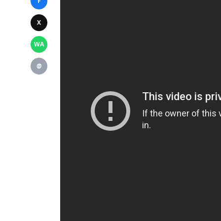
F
X
WA
@