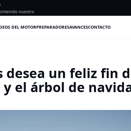
e
ontenido nuestro
DEOS DEL MOTOR
PREPARADORES
AVANCES
CONTACTO
 desea un feliz fin 
R y el árbol de navid