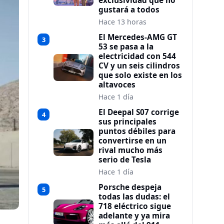
exclusividad que no
gustará a todos
Hace 13 horas
El Mercedes-AMG GT
3
53 se pasa a la
electricidad con 544
CV y un seis cilindros
que solo existe en los
altavoces
Hace 1 día
El Deepal S07 corrige
4
sus principales
puntos débiles para
convertirse en un
rival mucho más
serio de Tesla
Hace 1 día
Porsche despeja
5
todas las dudas: el
718 eléctrico sigue
adelante y ya mira