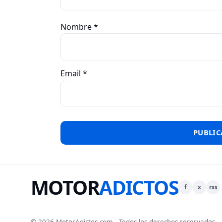
Nombre
*
Email
*
MOTOR
ADICTOS
f
x
rss