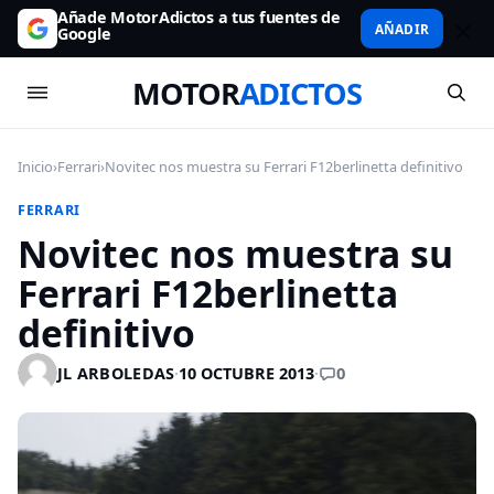
Añade MotorAdictos a tus fuentes de
AÑADIR
Google
MOTOR
ADICTOS
Inicio
›
Ferrari
›
Novitec nos muestra su Ferrari F12berlinetta definitivo
FERRARI
Novitec nos muestra su
Ferrari F12berlinetta
definitivo
0
JL ARBOLEDAS
·
10 OCTUBRE 2013
·