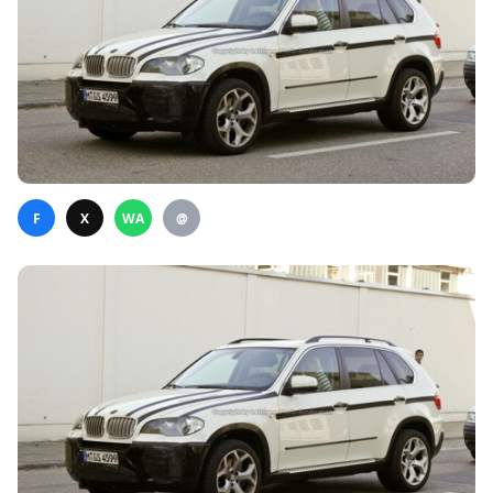
F
X
WA
@