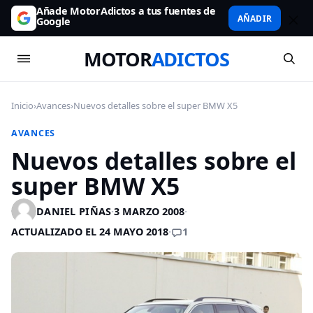
Añade MotorAdictos a tus fuentes de
AÑADIR
Google
MOTOR
ADICTOS
Inicio
›
Avances
›
Nuevos detalles sobre el super BMW X5
AVANCES
Nuevos detalles sobre el
super BMW X5
DANIEL PIÑAS
·
3 MARZO 2008
·
1
ACTUALIZADO EL 24 MAYO 2018
·