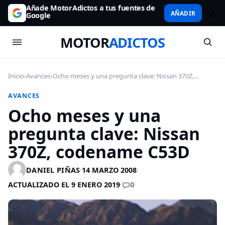
Añade MotorAdictos a tus fuentes de
AÑADIR
Google
MOTOR
ADICTOS
Inicio
›
Avances
›
Ocho meses y una pregunta clave: Nissan 370Z,...
AVANCES
Ocho meses y una
pregunta clave: Nissan
370Z, codename C53D
DANIEL PIÑAS
·
14 MARZO 2008
·
0
ACTUALIZADO EL 9 ENERO 2019
·