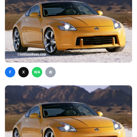
F
X
WA
@