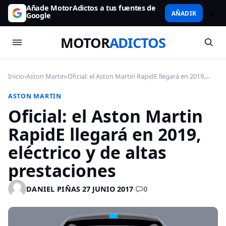
Añade MotorAdictos a tus fuentes de
AÑADIR
Google
MOTOR
ADICTOS
Inicio
›
Aston Martin
›
Oficial: el Aston Martin RapidE llegará en 2019,...
ASTON MARTIN
Oficial: el Aston Martin
RapidE llegará en 2019,
eléctrico y de altas
prestaciones
0
DANIEL PIÑAS
·
27 JUNIO 2017
·