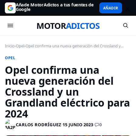
Añade MotorAdictos a tus fuentes de
AÑADIR
Google
MOTOR
ADICTOS
Inicio
›
Opel
›
Opel confirma una nueva generación del Crossland y...
OPEL
Opel confirma una
nueva generación del
Crossland y un
Grandland eléctrico para
2024
0
CARLOS RODRÍGUEZ
·
15 JUNIO 2023
·