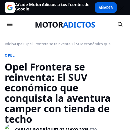
Añade MotorAdictos a tus fuentes de
AÑADIR
Google
MOTOR
ADICTOS
Inicio
›
Opel
›
Opel Frontera se reinventa: El SUV económico que...
OPEL
Opel Frontera se
reinventa: El SUV
económico que
conquista la aventura
camper con tienda de
techo
0
CARLOS RODRÍGUEZ
·
22 MAYO 2025
·