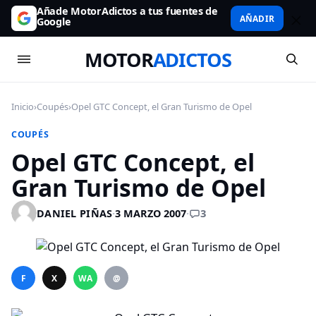
Añade MotorAdictos a tus fuentes de
AÑADIR
Google
MOTOR
ADICTOS
Inicio
›
Coupés
›
Opel GTC Concept, el Gran Turismo de Opel
COUPÉS
Opel GTC Concept, el
Gran Turismo de Opel
3
DANIEL PIÑAS
·
3 MARZO 2007
·
F
X
WA
@