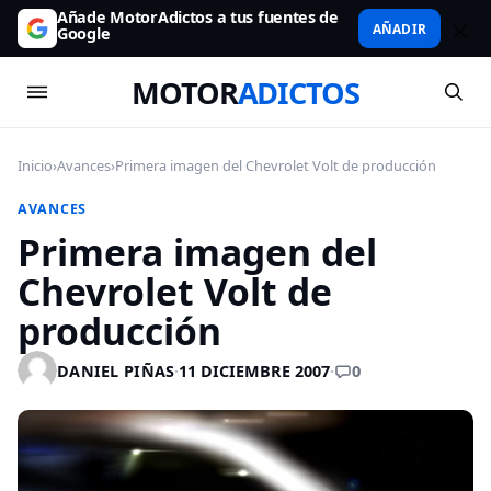
Añade MotorAdictos a tus fuentes de
AÑADIR
Google
MOTOR
ADICTOS
Inicio
›
Avances
›
Primera imagen del Chevrolet Volt de producción
AVANCES
Primera imagen del
Chevrolet Volt de
producción
0
DANIEL PIÑAS
·
11 DICIEMBRE 2007
·