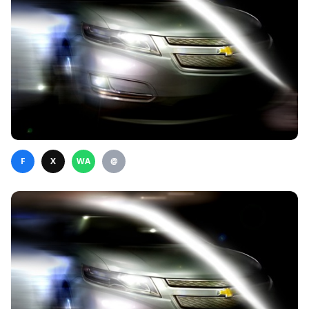
F
X
WA
@