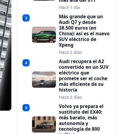
más allá del 911
Hace 1 día
Más grande que un
3
Audi Q7 y desde
38.500 euros (en
China): así es el nuevo
SUV eléctrico de
Xpeng
Hace 2 días
Audi recupera el A2
4
convertido en un SUV
eléctrico que
promete ser el coche
más eficiente de su
historia
Hace 2 días
Volvo ya prepara el
5
sustituto del EX40:
más barato, más
autonomía y
tecnología de 800