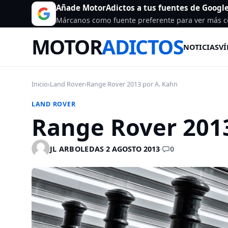
Añade MotorAdictos a tus fuentes de Googl
Márcanos como fuente preferente para ver más c
MOTOR
ADICTOS
NOTICIAS
VÍ
Inicio
›
Land Rover
›
Range Rover 2013 por A. Kahn
LAND ROVER
Range Rover 2013
0
JL ARBOLEDAS
·
2 AGOSTO 2013
·