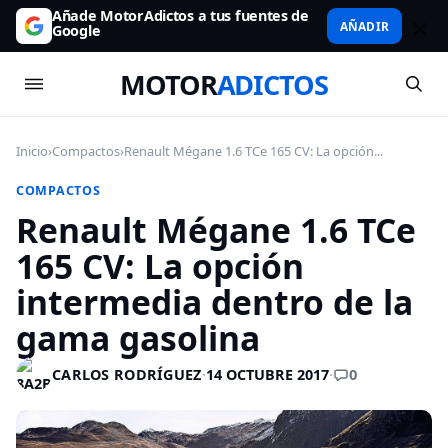
Añade MotorAdictos a tus fuentes de
AÑADIR
Google
MOTOR
ADICTOS
Inicio
›
Compactos
›
Renault Mégane 1.6 TCe 165 CV: La opción...
COMPACTOS
Renault Mégane 1.6 TCe
165 CV: La opción
intermedia dentro de la
gama gasolina
0
CARLOS RODRÍGUEZ
·
14 OCTUBRE 2017
·