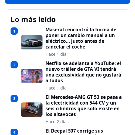
Lo más leído
Maserati encontró la forma de
1
poner un cambio manual a un
eléctrico… justo antes de
cancelar el coche
Hace 1 día
Netflix se adelanta a YouTube: el
2
nuevo tráiler de GTA VI tendrá
una exclusividad que no gustará
a todos
Hace 1 día
El Mercedes-AMG GT 53 se pasa a
3
la electricidad con 544 CV y un
seis cilindros que solo existe en
los altavoces
Hace 2 días
El Deepal S07 corrige sus
4