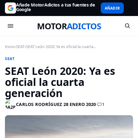
Añade MotorAdictos a tus fuentes de
AÑADIR
Google
MOTOR
ADICTOS
Inicio
›
SEAT
›
SEAT León 2020: Ya es oficial la cuarta...
SEAT
SEAT León 2020: Ya es
oficial la cuarta
generación
1
CARLOS RODRÍGUEZ
·
28 ENERO 2020
·