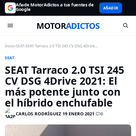
Añade MotorAdictos a tus fuentes de
AÑADIR
Google
MOTOR
ADICTOS
Inicio
›
SEAT
›
SEAT Tarraco 2.0 TSI 245 CV DSG 4Drive...
SEAT
SEAT Tarraco 2.0 TSI 245
CV DSG 4Drive 2021: El
más potente junto con
el híbrido enchufable
0
CARLOS RODRÍGUEZ
·
19 ENERO 2021
·