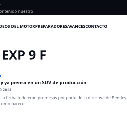
e
ontenido nuestro
DEOS DEL MOTOR
PREPARADORES
AVANCES
CONTACTO
 EXP 9 F
Y
ey ya piensa en un SUV de producción
O 2013
a la fecha todo eran promesas por parte de la directiva de Bentley
como parece...