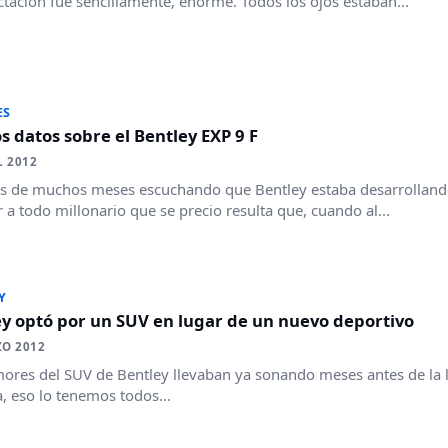
ctación fue sencillamente, enorme. Todos los ojos estaban...
ES
 datos sobre el Bentley EXP 9 F
L 2012
s de muchos meses escuchando que Bentley estaba desarrolland
r a todo millonario que se precio resulta que, cuando al...
Y
y optó por un SUV en lugar de un nuevo deportivo
ZO 2012
ores del SUV de Bentley llevaban ya sonando meses antes de la l
, eso lo tenemos todos...