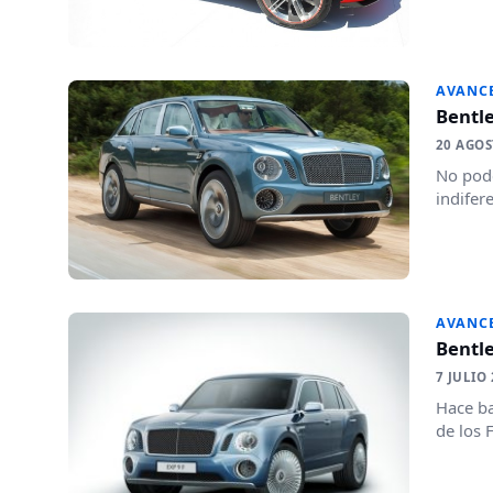
AVANC
Bentle
20 AGOS
No pode
indifer
AVANC
Bentle
7 JULIO
Hace ba
de los F