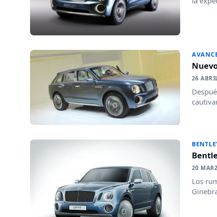
la expe
AVANC
Nuevos
26 ABRI
Despué
cautiva
BENTLE
Bentle
20 MAR
Los rum
Ginebra