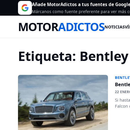
Añade MotorAdictos a tus fuentes de Googl
Márcanos como fuente preferente para ver más c
MOTOR
ADICTOS
NOTICIAS
VÍ
Etiqueta:
Bentley
BENTLE
Bentl
22 ENER
Si hast
Falcon 