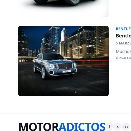
BENTLE
Bentle
5 MARZ
Muchos 
desarro
MOTOR
ADICTOS
f
x
rss