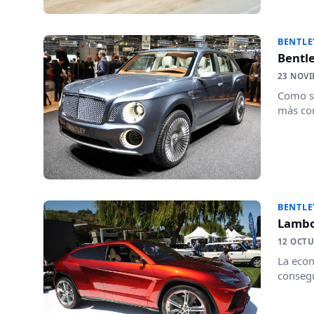
BENTLE
Bentle
23 NOVI
Como se
más com
BENTLE
Lambo
12 OCTU
La econ
consegu