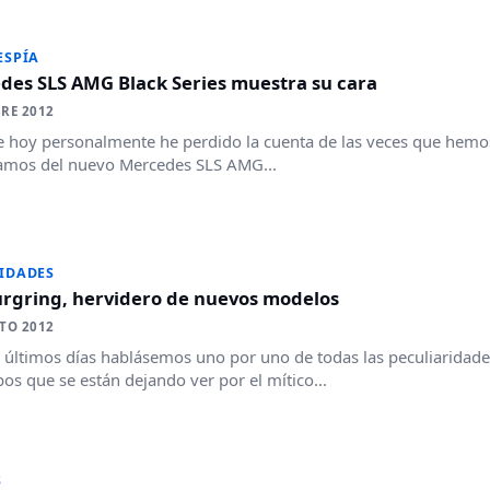
ESPÍA
des SLS AMG Black Series muestra su cara
RE 2012
e hoy personalmente he perdido la cuenta de las veces que hemos
amos del nuevo Mercedes SLS AMG...
IDADES
rgring, hervidero de nuevos modelos
TO 2012
s últimos días hablásemos uno por uno de todas las peculiaridade
pos que se están dejando ver por el mítico...
S