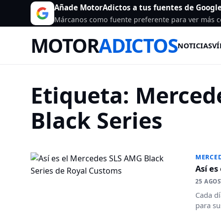
Añade MotorAdictos a tus fuentes de Googl
Márcanos como fuente preferente para ver más c
MOTOR
ADICTOS
NOTICIAS
VÍ
Etiqueta:
Merced
Black Series
MERCED
Así es
25 AGOS
Cada dí
para su