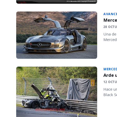
AVANC
Merced
28 OCTU
Una de 
Mercede
MERCED
Arde 
12 OCTU
Hace un
Black S