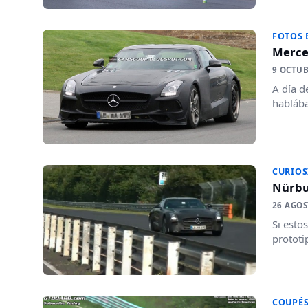
FOTOS 
Merce
9 OCTUB
A día d
habláb
CURIOS
Nürbu
26 AGOS
Si esto
prototi
COUPÉ