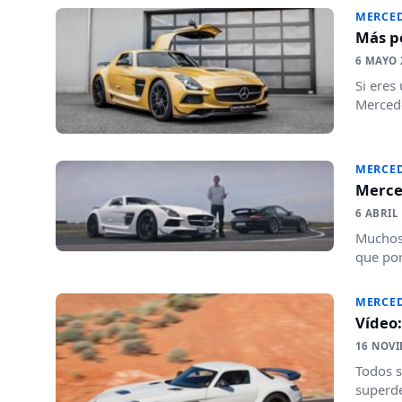
MERCED
Más p
6 MAYO 
Si eres
Mercede
MERCED
Merced
6 ABRIL
Muchos 
que por
MERCED
Vídeo
16 NOVI
Todos s
superde