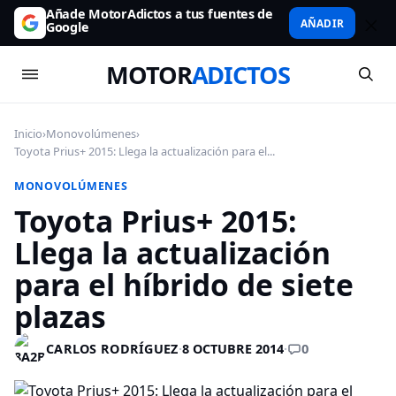
Añade MotorAdictos a tus fuentes de
AÑADIR
Google
MOTOR
ADICTOS
Inicio
›
Monovolúmenes
›
Toyota Prius+ 2015: Llega la actualización para el...
MONOVOLÚMENES
Toyota Prius+ 2015:
Llega la actualización
para el híbrido de siete
plazas
0
CARLOS RODRÍGUEZ
·
8 OCTUBRE 2014
·