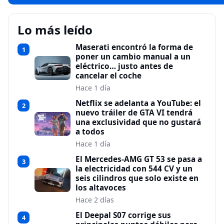
Lo más leído
Maserati encontró la forma de
1
poner un cambio manual a un
eléctrico… justo antes de
cancelar el coche
Hace 1 día
Netflix se adelanta a YouTube: el
2
nuevo tráiler de GTA VI tendrá
una exclusividad que no gustará
a todos
Hace 1 día
El Mercedes-AMG GT 53 se pasa a
3
la electricidad con 544 CV y un
seis cilindros que solo existe en
los altavoces
Hace 2 días
El Deepal S07 corrige sus
4