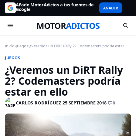
Añade MotorAdictos a tus fuentes de
AÑADIR
Google
MOTOR
ADICTOS
Inicio
›
Juegos
›
¿Veremos un DiRT Rally 2? Codemasters podría estar...
JUEGOS
¿Veremos un DiRT Rally
2? Codemasters podría
estar en ello
0
CARLOS RODRÍGUEZ
·
25 SEPTIEMBRE 2018
·