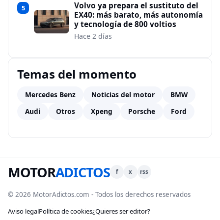
Volvo ya prepara el sustituto del
5
EX40: más barato, más autonomía
y tecnología de 800 voltios
Hace 2 días
Temas del momento
Mercedes Benz
Noticias del motor
BMW
Audi
Otros
Xpeng
Porsche
Ford
MOTOR
ADICTOS
f
x
rss
© 2026 MotorAdictos.com - Todos los derechos reservados
Aviso legal
Política de cookies
¿Quieres ser editor?