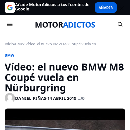
Añade MotorAdictos a tus fuentes de
AÑADIR
Google
MOTOR
ADICTOS
Inicio
›
BMW
›
Vídeo: el nuevo BMW M8 Coupé vuela en...
BMW
Vídeo: el nuevo BMW M8
Coupé vuela en
Nürburgring
0
DANIEL PIÑAS
·
14 ABRIL 2019
·