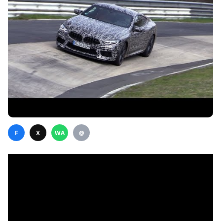
F
X
WA
@