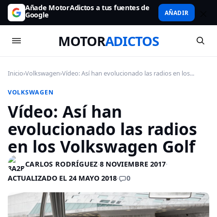
Añade MotorAdictos a tus fuentes de
AÑADIR
Google
MOTOR
ADICTOS
Inicio
›
Volkswagen
›
Vídeo: Así han evolucionado las radios en los...
VOLKSWAGEN
Vídeo: Así han
evolucionado las radios
en los Volkswagen Golf
CARLOS RODRÍGUEZ
·
8 NOVIEMBRE 2017
·
0
ACTUALIZADO EL 24 MAYO 2018
·