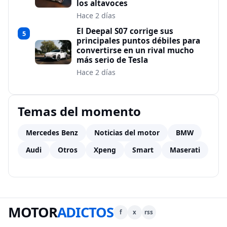
los altavoces
Hace 2 días
El Deepal S07 corrige sus
5
principales puntos débiles para
convertirse en un rival mucho
más serio de Tesla
Hace 2 días
Temas del momento
Mercedes Benz
Noticias del motor
BMW
Audi
Otros
Xpeng
Smart
Maserati
MOTOR
ADICTOS
f
x
rss