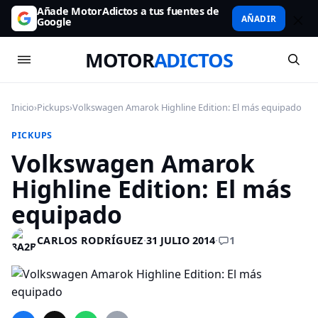
Añade MotorAdictos a tus fuentes de
AÑADIR
Google
MOTOR
ADICTOS
Inicio
›
Pickups
›
Volkswagen Amarok Highline Edition: El más equipado
PICKUPS
Volkswagen Amarok
Highline Edition: El más
equipado
1
CARLOS RODRÍGUEZ
·
31 JULIO 2014
·