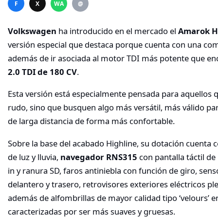
F
X
WA
@
Volkswagen
ha introducido en el mercado el
Amarok Hi
versión especial que destaca porque cuenta con una com
además de ir asociada al motor TDI más potente que en
2.0 TDI de 180 CV
.
Esta versión está especialmente pensada para aquellos 
rudo, sino que busquen algo más versátil, más válido para
de larga distancia de forma más confortable.
Sobre la base del acabado Highline, su dotación cuenta
de luz y lluvia,
navegador RNS315
con pantalla táctil de
in y ranura SD, faros antiniebla con función de giro, se
delantero y trasero, retrovisores exteriores eléctricos pl
además de alfombrillas de mayor calidad tipo ‘velours’ en
caracterizadas por ser más suaves y gruesas.