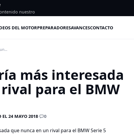
e
ontenido nuestro
DEOS DEL MOTOR
PREPARADORES
AVANCES
CONTACTO
n...
ría más interesada
rival para el BMW
0
 EL 24 MAYO 2018
·