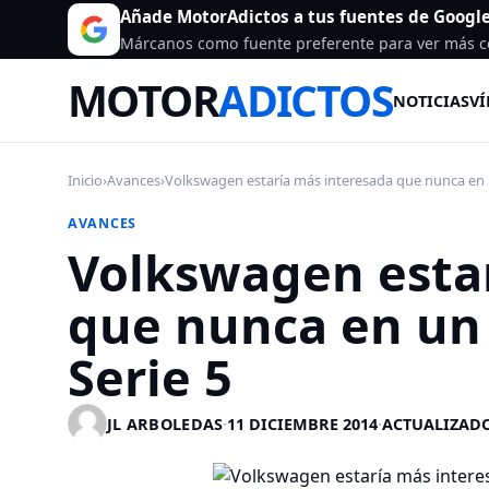
Añade MotorAdictos a tus fuentes de Googl
Márcanos como fuente preferente para ver más c
MOTOR
ADICTOS
NOTICIAS
VÍ
Inicio
›
Avances
›
Volkswagen estaría más interesada que nunca en u
AVANCES
Volkswagen esta
que nunca en un 
Serie 5
JL ARBOLEDAS
·
11 DICIEMBRE 2014
·
ACTUALIZADO