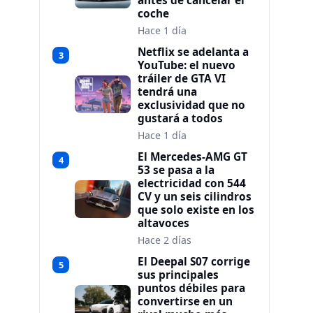
antes de cancelar el
coche
Hace 1 día
Netflix se adelanta a
3
YouTube: el nuevo
tráiler de GTA VI
tendrá una
exclusividad que no
gustará a todos
Hace 1 día
El Mercedes-AMG GT
4
53 se pasa a la
electricidad con 544
CV y un seis cilindros
que solo existe en los
altavoces
Hace 2 días
El Deepal S07 corrige
5
sus principales
puntos débiles para
convertirse en un