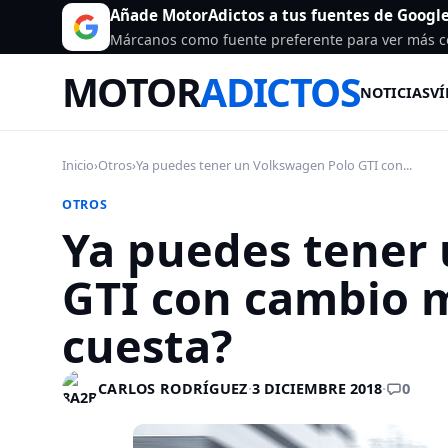
Añade MotorAdictos a tus fuentes de Googl
Márcanos como fuente preferente para ver más c
MOTOR
ADICTOS
NOTICIAS
VÍ
Inicio
›
Otros
›
Ya puedes tener un Volkswagen Polo GTI con...
OTROS
Ya puedes tener
GTI con cambio 
cuesta?
0
CARLOS RODRÍGUEZ
·
3 DICIEMBRE 2018
·