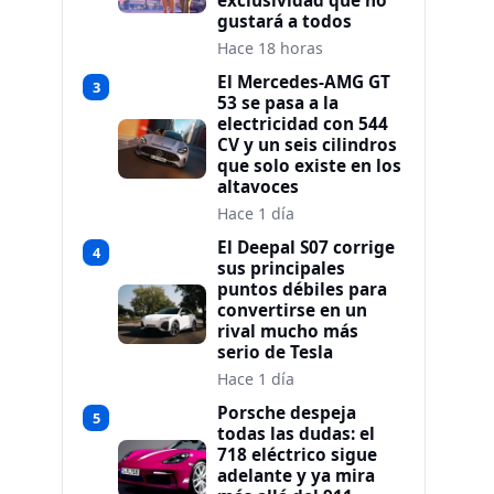
exclusividad que no
gustará a todos
Hace 18 horas
El Mercedes-AMG GT
3
53 se pasa a la
electricidad con 544
CV y un seis cilindros
que solo existe en los
altavoces
Hace 1 día
El Deepal S07 corrige
4
sus principales
puntos débiles para
convertirse en un
rival mucho más
serio de Tesla
Hace 1 día
Porsche despeja
5
todas las dudas: el
718 eléctrico sigue
adelante y ya mira