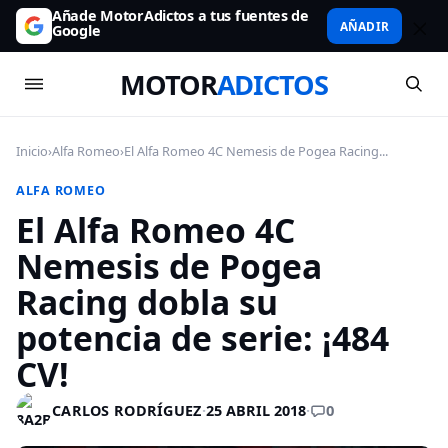
Añade MotorAdictos a tus fuentes de
AÑADIR
Google
MOTOR
ADICTOS
Inicio
›
Alfa Romeo
›
El Alfa Romeo 4C Nemesis de Pogea Racing...
ALFA ROMEO
El Alfa Romeo 4C
Nemesis de Pogea
Racing dobla su
potencia de serie: ¡484
CV!
0
CARLOS RODRÍGUEZ
·
25 ABRIL 2018
·