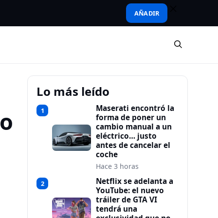
AÑADIR
Lo más leído
Maserati encontró la
1
do
forma de poner un
cambio manual a un
eléctrico… justo
antes de cancelar el
coche
Hace 3 horas
Netflix se adelanta a
2
YouTube: el nuevo
tráiler de GTA VI
tendrá una