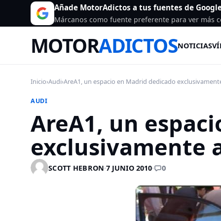
Añade MotorAdictos a tus fuentes de Googl
Márcanos como fuente preferente para ver más c
MOTOR
ADICTOS
NOTICIAS
VÍ
Inicio
›
Audi
›
AreA1, un espacio en Madrid dedicado exclusivamente 
AUDI
AreA1, un espaci
exclusivamente a
0
SCOTT HEBRON
·
7 JUNIO 2010
·