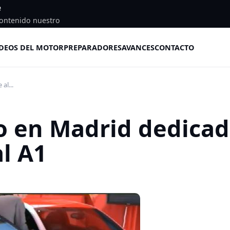
e
ontenido nuestro
DEOS DEL MOTOR
PREPARADORES
AVANCES
CONTACTO
al...
o en Madrid dedica
l A1