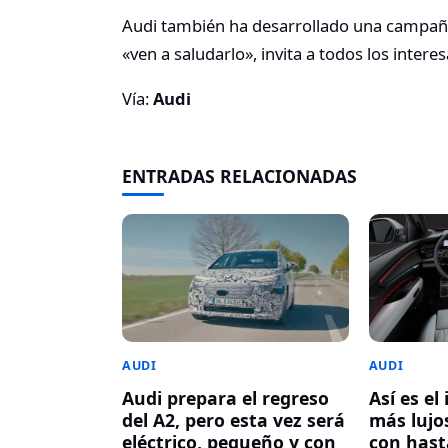
Audi también ha desarrollado una campaña 
«ven a saludarlo», invita a todos los intere
Vía:
Audi
ENTRADAS RELACIONADAS
AUDI
AUDI
Audi prepara el regreso
Así es el
del A2, pero esta vez será
más lujos
eléctrico, pequeño y con
con hasta