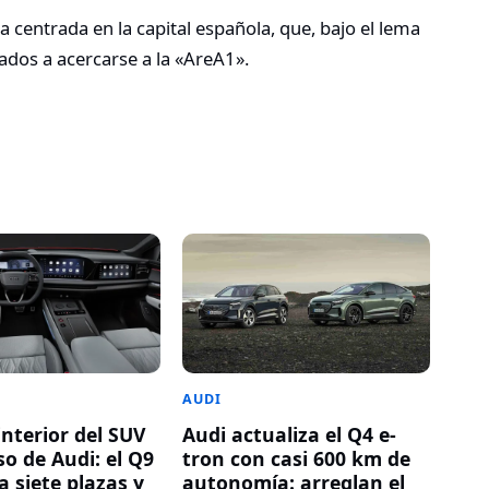
centrada en la capital española, que, bajo el lema
sados a acercarse a la «AreA1».
AUDI
Audi actualiza el Q4 e-
 interior del SUV
tron con casi 600 km de
o de Audi: el Q9
autonomía: arreglan el
 siete plazas y