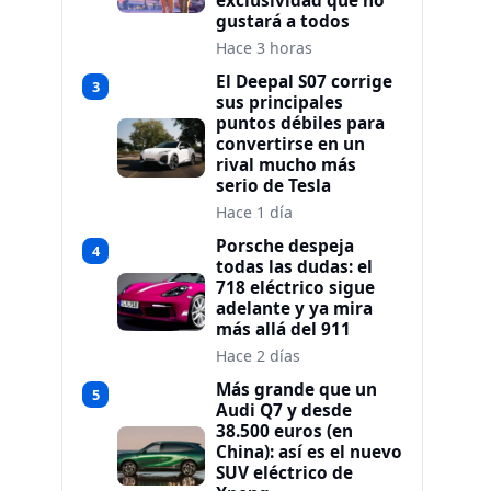
exclusividad que no
gustará a todos
Hace 3 horas
El Deepal S07 corrige
3
sus principales
puntos débiles para
convertirse en un
rival mucho más
serio de Tesla
Hace 1 día
Porsche despeja
4
todas las dudas: el
718 eléctrico sigue
adelante y ya mira
más allá del 911
Hace 2 días
Más grande que un
5
Audi Q7 y desde
38.500 euros (en
China): así es el nuevo
SUV eléctrico de