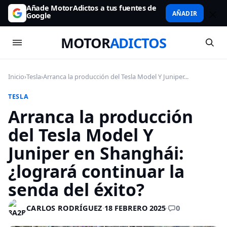
Añade MotorAdictos a tus fuentes de
AÑADIR
Google
MOTOR
ADICTOS
Inicio
›
Tesla
›
Arranca la producción del Tesla Model Y Juniper...
TESLA
Arranca la producción
del Tesla Model Y
Juniper en Shanghái:
¿logrará continuar la
senda del éxito?
0
CARLOS RODRÍGUEZ
·
18 FEBRERO 2025
·