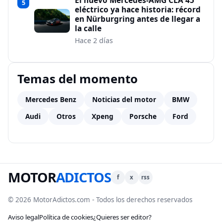
El nuevo Mercedes-AMG CLA 45
5
eléctrico ya hace historia: récord
en Nürburgring antes de llegar a
la calle
Hace 2 días
Temas del momento
Mercedes Benz
Noticias del motor
BMW
Audi
Otros
Xpeng
Porsche
Ford
MOTOR
ADICTOS
f
x
rss
© 2026 MotorAdictos.com - Todos los derechos reservados
Aviso legal
Política de cookies
¿Quieres ser editor?