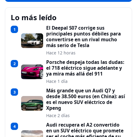
Lo más leído
El Deepal S07 corrige sus
1
principales puntos débiles para
convertirse en un rival mucho
más serio de Tesla
Hace 12 horas
Porsche despeja todas las dudas:
2
el 718 eléctrico sigue adelante y
ya mira más allá del 911
Hace 1 día
Más grande que un Audi Q7 y
3
desde 38.500 euros (en China): así
es el nuevo SUV eléctrico de
Xpeng
Hace 2 días
Audi recupera el A2 convertido
4
en un SUV eléctrico que promete
ser el coche más eficiente de su