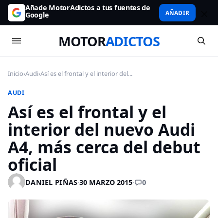
Añade MotorAdictos a tus fuentes de
AÑADIR
Google
MOTOR
ADICTOS
Inicio
›
Audi
›
Así es el frontal y el interior del...
AUDI
Así es el frontal y el
interior del nuevo Audi
A4, más cerca del debut
oficial
0
DANIEL PIÑAS
·
30 MARZO 2015
·