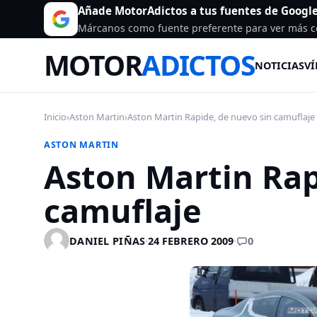
Añade MotorAdictos a tus fuentes de Googl
Márcanos como fuente preferente para ver más c
MOTOR
ADICTOS
NOTICIAS
VÍ
Inicio
›
Aston Martin
›
Aston Martin Rapide, de nuevo sin camuflaje
ASTON MARTIN
Aston Martin Rap
camuflaje
0
DANIEL PIÑAS
·
24 FEBRERO 2009
·