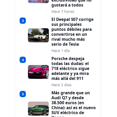
exclusividad que no
gustará a todos
Hace 7 horas
El Deepal S07 corrige
3
sus principales
puntos débiles para
convertirse en un
rival mucho más
serio de Tesla
Hace 1 día
Porsche despeja
4
todas las dudas: el
718 eléctrico sigue
adelante y ya mira
más allá del 911
Hace 2 días
Más grande que un
5
Audi Q7 y desde
38.500 euros (en
China): así es el nuevo
SUV eléctrico de