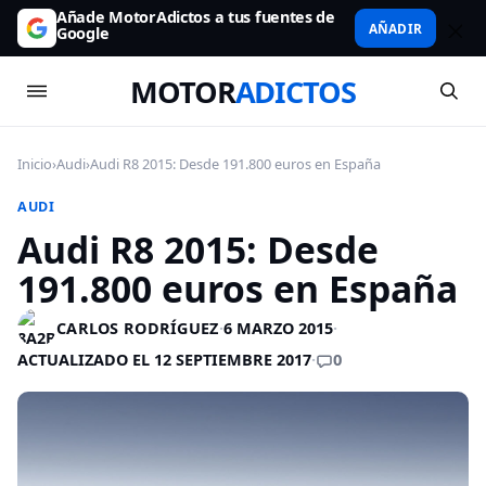
Añade MotorAdictos a tus fuentes de
AÑADIR
Google
MOTOR
ADICTOS
Inicio
›
Audi
›
Audi R8 2015: Desde 191.800 euros en España
AUDI
Audi R8 2015: Desde
191.800 euros en España
CARLOS RODRÍGUEZ
·
6 MARZO 2015
·
0
ACTUALIZADO EL 12 SEPTIEMBRE 2017
·