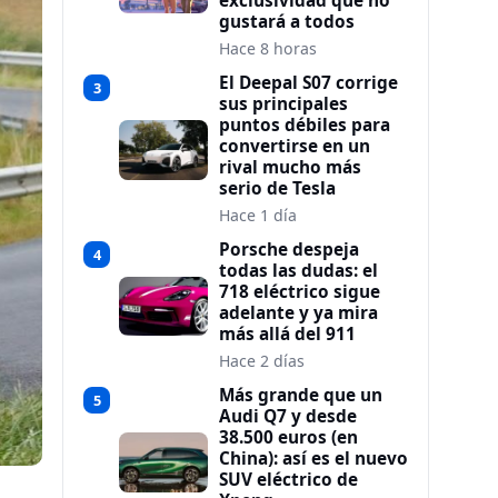
exclusividad que no
gustará a todos
Hace 8 horas
El Deepal S07 corrige
3
sus principales
puntos débiles para
convertirse en un
rival mucho más
serio de Tesla
Hace 1 día
Porsche despeja
4
todas las dudas: el
718 eléctrico sigue
adelante y ya mira
más allá del 911
Hace 2 días
Más grande que un
5
Audi Q7 y desde
38.500 euros (en
China): así es el nuevo
SUV eléctrico de