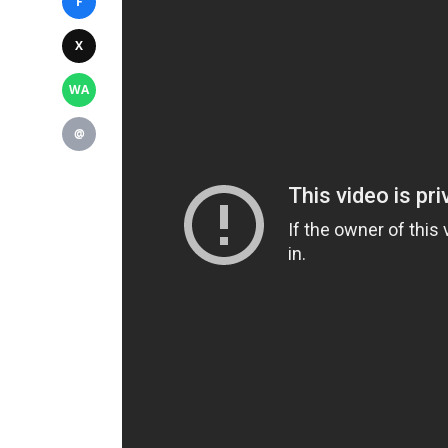
F
X
WA
@