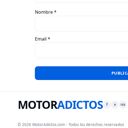
Nombre
*
Email
*
MOTOR
ADICTOS
f
x
rss
© 2026 MotorAdictos.com - Todos los derechos reservados