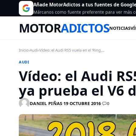
Añade MotorAdictos a tus fuentes de Googl
Márcanos como fuente preferente para ver más c
MOTOR
ADICTOS
NOTICIAS
VÍ
Inicio
›
Audi
›
Vídeo: el Audi RS5 vuela en el ‘Ring,...
AUDI
Vídeo: el Audi RS5
ya prueba el V6 
0
DANIEL PIÑAS
·
19 OCTUBRE 2016
·