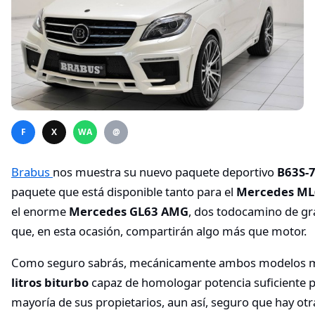
F
X
WA
@
Brabus
nos muestra su nuevo paquete deportivo
B63S-
paquete que está disponible tanto para el
Mercedes M
el enorme
Mercedes GL63 AMG
, dos todocamino de g
que, en esta ocasión, compartirán algo más que motor.
Como seguro sabrás, mecánicamente ambos modelos 
litros biturbo
capaz de homologar potencia suficiente p
mayoría de sus propietarios, aun así, seguro que hay otr