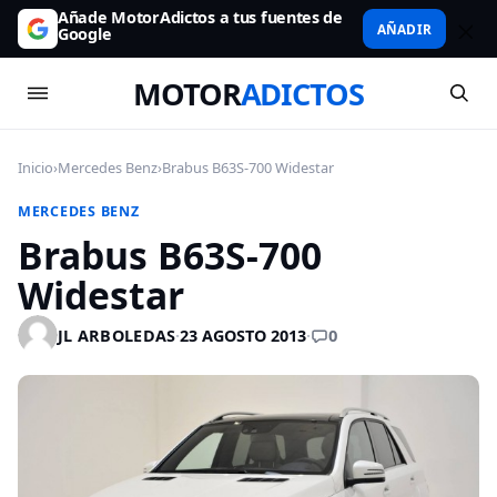
Añade MotorAdictos a tus fuentes de
AÑADIR
Google
MOTOR
ADICTOS
Inicio
›
Mercedes Benz
›
Brabus B63S-700 Widestar
MERCEDES BENZ
Brabus B63S-700
Widestar
0
JL ARBOLEDAS
·
23 AGOSTO 2013
·