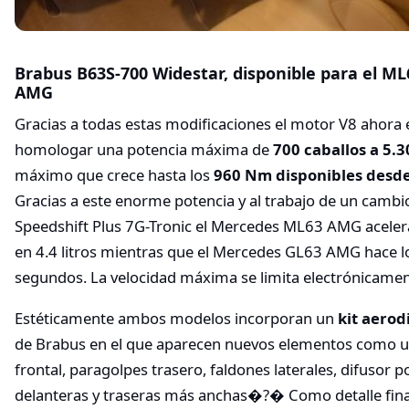
Brabus B63S-700 Widestar, disponible para el M
AMG
Gracias a todas estas modificaciones el motor V8 ahora 
homologar una potencia máxima de
700 caballos a 5.
máximo que crece hasta los
960 Nm disponibles desde
Gracias a este enorme potencia y al trabajo de un cam
Speedshift Plus 7G-Tronic el Mercedes ML63 AMG aceler
en 4.4 litros mientras que el Mercedes GL63 AMG hace l
segundos. La velocidad máxima se limita electrónicame
Estéticamente ambos modelos incorporan un
kit aero
de Brabus en el que aparecen nuevos elementos como 
frontal, paragolpes trasero, faldones laterales, difusor po
delanteras y traseras más anchas�?� Como detalle fina