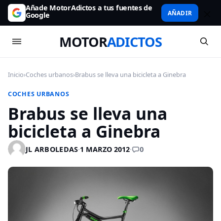
Añade MotorAdictos a tus fuentes de
AÑADIR
Google
MOTOR
ADICTOS
Inicio
›
Coches urbanos
›
Brabus se lleva una bicicleta a Ginebra
COCHES URBANOS
Brabus se lleva una
bicicleta a Ginebra
0
JL ARBOLEDAS
·
1 MARZO 2012
·