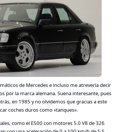
áticos de Mercedes e incluso me atrevería decir
os por la marca alemana. Suena interesante, pues
trás, en 1985 y no olvidemos que gracias a este
icar coches duros como «tanques».
iales, como el E500 con motores 5.0 V8 de 326
n con una aceleración de 0 a 100 km/h de 5,5