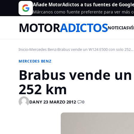
Añade MotorAdictos a tus fuentes de Googl
Márcanos como fuente preferente para ver más c
MOTOR
ADICTOS
NOTICIAS
VÍ
Inicio
›
Mercedes Benz
›
Brabus vende un W124 E500 con solo 252...
MERCEDES BENZ
Brabus vende un
252 km
0
DANY
·
23 MARZO 2012
·