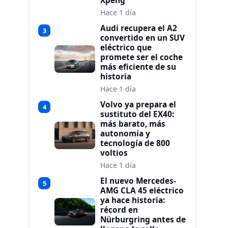
Xpeng
Hace 1 día
Audi recupera el A2
3
convertido en un SUV
eléctrico que
promete ser el coche
más eficiente de su
historia
Hace 1 día
Volvo ya prepara el
4
sustituto del EX40:
más barato, más
autonomía y
tecnología de 800
voltios
Hace 1 día
El nuevo Mercedes-
5
AMG CLA 45 eléctrico
ya hace historia:
récord en
Nürburgring antes de