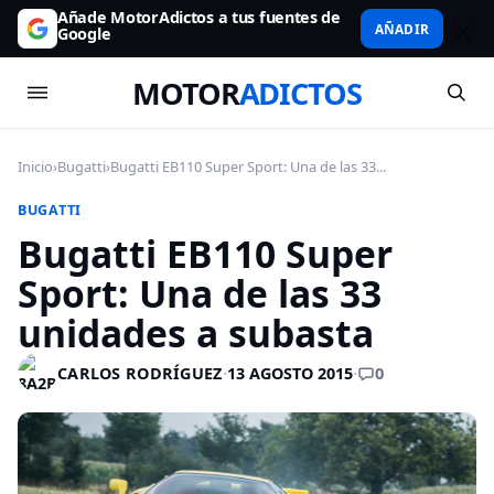
Añade MotorAdictos a tus fuentes de
AÑADIR
Google
MOTOR
ADICTOS
Inicio
›
Bugatti
›
Bugatti EB110 Super Sport: Una de las 33...
BUGATTI
Bugatti EB110 Super
Sport: Una de las 33
unidades a subasta
0
CARLOS RODRÍGUEZ
·
13 AGOSTO 2015
·