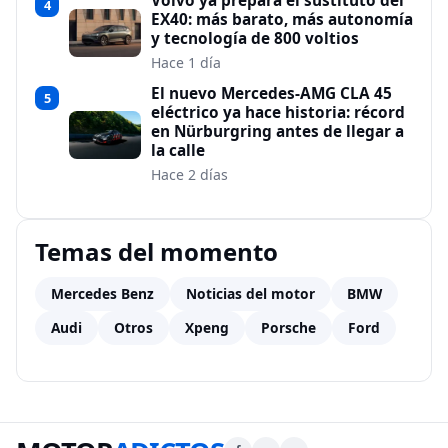
Volvo ya prepara el sustituto del
4
EX40: más barato, más autonomía
y tecnología de 800 voltios
Hace 1 día
El nuevo Mercedes-AMG CLA 45
5
eléctrico ya hace historia: récord
en Nürburgring antes de llegar a
la calle
Hace 2 días
Temas del momento
Mercedes Benz
Noticias del motor
BMW
Audi
Otros
Xpeng
Porsche
Ford