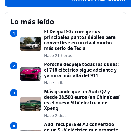
Lo más leído
El Deepal S07 corrige sus
1
principales puntos débiles para
convertirse en un rival mucho
más serio de Tesla
Hace 21 horas
Porsche despeja todas las dudas:
2
el 718 eléctrico sigue adelante y
ya mira más allá del 911
Hace 1 día
Más grande que un Audi Q7 y
3
desde 38.500 euros (en China): así
es el nuevo SUV eléctrico de
Xpeng
Hace 2 días
Audi recupera el A2 convertido
4
en un SUV eléctrico que promete