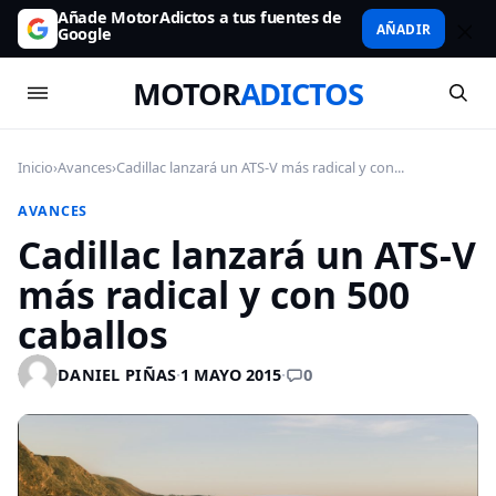
Añade MotorAdictos a tus fuentes de
AÑADIR
Google
MOTOR
ADICTOS
Inicio
›
Avances
›
Cadillac lanzará un ATS-V más radical y con...
AVANCES
Cadillac lanzará un ATS-V
más radical y con 500
caballos
0
DANIEL PIÑAS
·
1 MAYO 2015
·