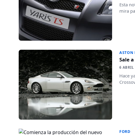
Esta no
mira pa
ASTON
Sale a
6 ABRIL
Hace ya
Crossov
FORD