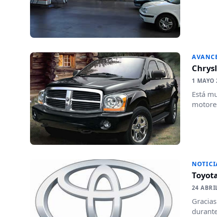
AVANC
Chrys
1 MAYO 
Está mu
motore
NOTICI
Toyota
24 ABRI
Gracias
durante