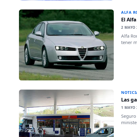
ALFA 
El Alf
2 MAYO 
Alfa Ro
tener m
NOTICI
Las g
1 MAYO 
Seguro 
ministe