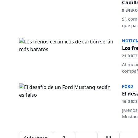
Cadill
8 ENERO
Sí, com
que par
NOTICI
Los f
21 DICI
Al meno
compañí
FORD
El des
16 DICI
¡Menos 
Mustang
Paginación de entradas
Anteriores
1
…
99
100