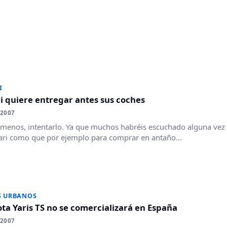
I
i quiere entregar antes sus coches
 2007
al menos, intentarlo. Ya que muchos habréis escuchado alguna vez 
ari como que por ejemplo para comprar en antaño...
S URBANOS
ota Yaris TS no se comercializará en España
 2007