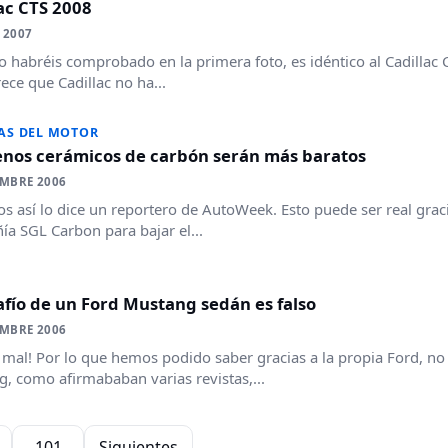
ac CTS 2008
 2007
o habréis comprobado en la primera foto, es idéntico al Cadillac C
ece que Cadillac no ha...
AS DEL MOTOR
renos cerámicos de carbón serán más baratos
EMBRE 2006
s así lo dice un reportero de AutoWeek. Esto puede ser real gracia
a SGL Carbon para bajar el...
afío de un Ford Mustang sedán es falso
EMBRE 2006
mal! Por lo que hemos podido saber gracias a la propia Ford, n
, como afirmababan varias revistas,...
101
Siguientes