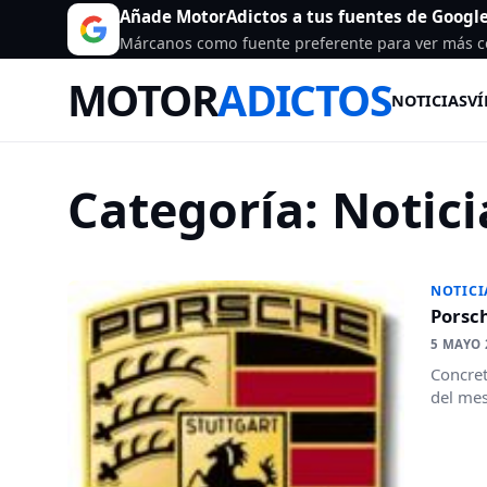
Añade MotorAdictos a tus fuentes de Googl
Márcanos como fuente preferente para ver más c
MOTOR
ADICTOS
NOTICIAS
VÍ
Categoría:
Notici
NOTICI
Porsc
5 MAYO 
Concret
del mes