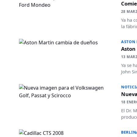
Comie
28 MAR
Ya ha c
la fábr
ASTON
Aston
13 MAR
Ya se h
John Si
NOTICI
Nueva 
18 ENER
El Dr. 
producc
BERLIN