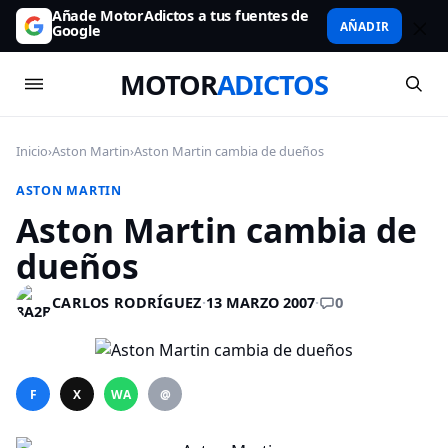
Añade MotorAdictos a tus fuentes de
AÑADIR
Google
MOTOR
ADICTOS
Inicio
›
Aston Martin
›
Aston Martin cambia de dueños
ASTON MARTIN
Aston Martin cambia de
dueños
0
CARLOS RODRÍGUEZ
·
13 MARZO 2007
·
F
X
WA
@